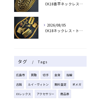
《K18喜平ネックレス・ブレスレット》
2026/08/05
《K18ネックレス・トップ》
タグ
Tags
広島市
買取
切手
金貨
指輪
古銭
ルイ・ヴィトン
無料査定
オメガ
ロレックス
アクセサリー
商品券