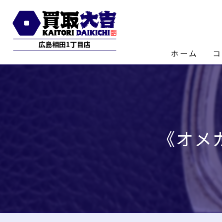
ホーム
コ
店
《オメ