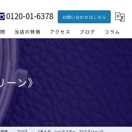
0120-01-6378
お問い合わせはこちら
質問
当店の特徴
アクセス
ブログ
コラム
ブランド品
貴金属
リーン》
時計
財布
バッグ
丁目店
ブログ
《オメガ シーマスター TVスクリーン》