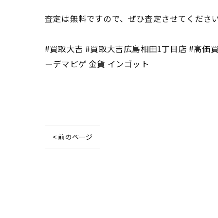
査定は無料ですので、ぜひ査定させてください
#買取大吉 #買取大吉広島相田1丁目店 #高価買
ーデマピゲ 金貨 インゴット
< 前のページ