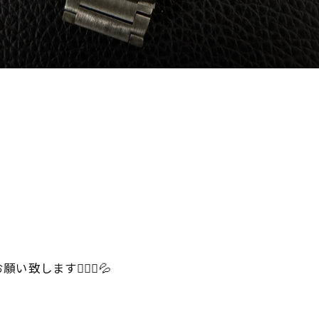
ます🙇🏻‍♀️💦