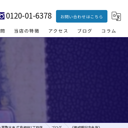
0120-01-6378
お問い合わせはこちら
質問
当店の特徴
アクセス
ブログ
コラム
ブランド品
貴金属
時計
財布
バッグ
買取大吉 広島相田1丁目店
ブログ
《御成婚記念金貨》