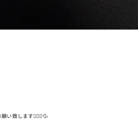
ます🙇🏻‍♀️💦