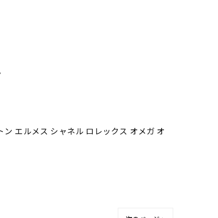
。
トン エルメス シャネル ロレックス オメガ オ