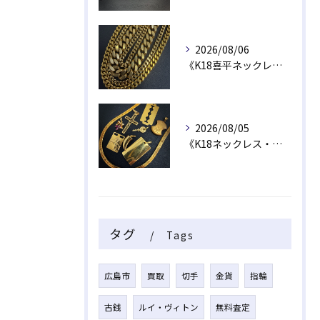
2026/08/06
《K18喜平ネックレス・ブレスレット》
2026/08/05
《K18ネックレス・トップ》
タグ
Tags
広島市
買取
切手
金貨
指輪
古銭
ルイ・ヴィトン
無料査定