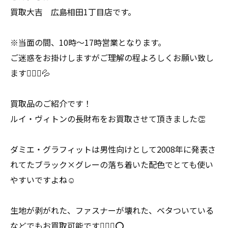
買取大吉 広島相田1丁目店です。
※当面の間、10時〜17時営業となります。
ご迷惑をお掛けしますがご理解の程よろしくお願い致し
ます🙇🏻‍♀️💦
買取品のご紹介です！
ルイ・ヴィトンの長財布をお買取させて頂きました👏
ダミエ・グラフィットは男性向けとして2008年に発表さ
れてたブラック×グレーの落ち着いた配色でとても使い
やすいですよね☺️
生地が剥がれた、ファスナーが壊れた、ベタついている
などでもお買取可能です🙆🏻‍♀️⭕️