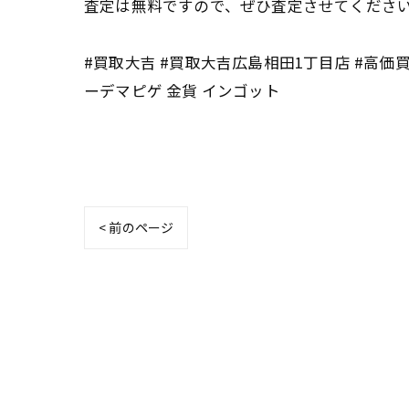
査定は無料ですので、ぜひ査定させてください
#買取大吉 #買取大吉広島相田1丁目店 #高価買
ーデマピゲ 金貨 インゴット
< 前のページ