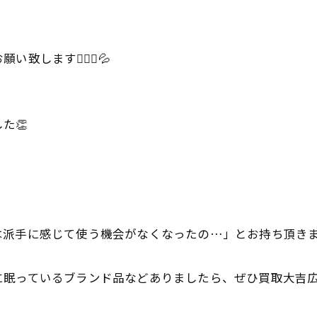
ます🙇🏻‍♀️💦
た👏
は派手に感じて使う機会がなくなったの…」とお持ち頂き
に眠っているブランド品などありましたら、ぜひ買取大吉広