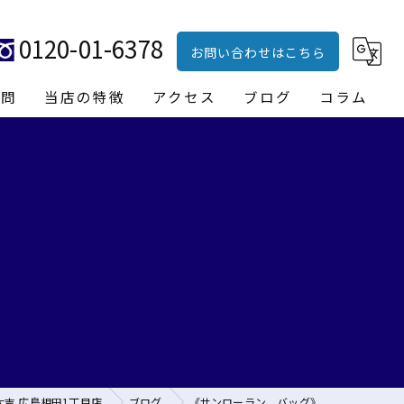
0120-01-6378
お問い合わせはこちら
質問
当店の特徴
アクセス
ブログ
コラム
ブランド品
貴金属
時計
財布
バッグ
吉 広島相田1丁目店
ブログ
《サンローラン バッグ》