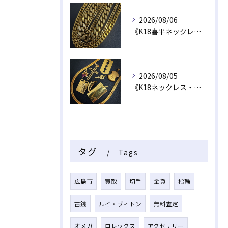
2026/08/06
《K18喜平ネックレス・ブレスレット》
2026/08/05
《K18ネックレス・トップ》
タグ
Tags
広島市
買取
切手
金貨
指輪
古銭
ルイ・ヴィトン
無料査定
オメガ
ロレックス
アクセサリー