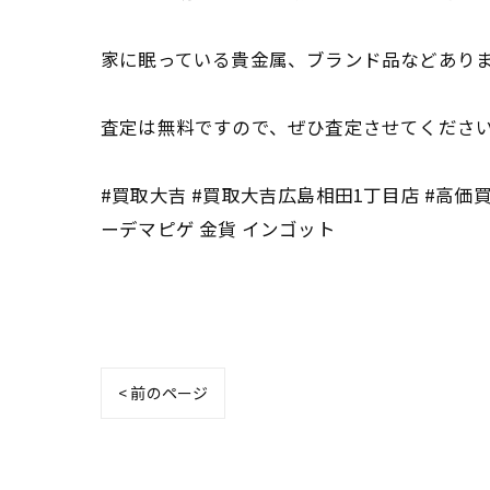
家に眠っている貴金属、ブランド品などあり
査定は無料ですので、ぜひ査定させてください
#買取大吉 #買取大吉広島相田1丁目店 #高価買
ーデマピゲ 金貨 インゴット
< 前のページ