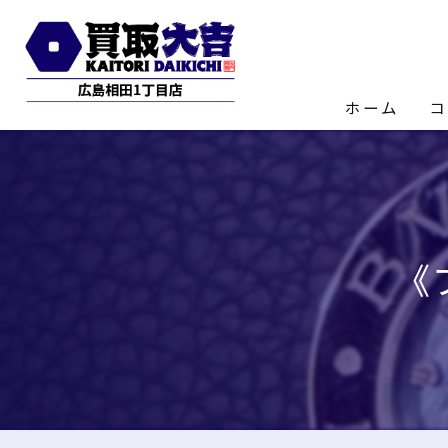
ホーム
コ
店
《