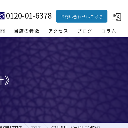
0120-01-6378
お問い合わせはこちら
質問
当店の特徴
アクセス
ブログ
コラム
ブランド品
貴金属
計》
時計
財布
バッグ
島相田1丁目店
ブログ
《ブルガリ ビーゼルワン時計》