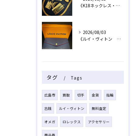
《K18ネックレス・トップ》
2026/08/03
《ルイ・ヴィトン 長財布》
タグ
Tags
広島市
買取
切手
金貨
指輪
古銭
ルイ・ヴィトン
無料査定
オメガ
ロレックス
アクセサリー
商品券