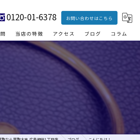
0120-01-6378
お問い合わせはこちら
質問
当店の特徴
アクセス
ブログ
コラム
ブランド品
貴金属
時計
財布
バッグ
買取なら買取大吉 広島相田1丁目店
ブログ
こんにちは！